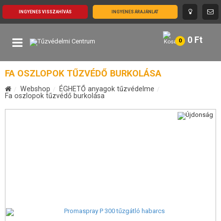
INGYENES VISSZAHÍVÁS
INGYENES ÁRAJÁNLAT
0
Ft
0
FA OSZLOPOK TŰZVÉDŐ BURKOLÁSA
Webshop
ÉGHETŐ anyagok tűzvédelme
Fa oszlopok tűzvédő burkolása