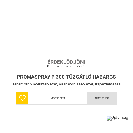
A PROMASPRAY®-P300 egykomponensű, gyárilag előkevert,
ÉRDEKLŐDJÖN!
gipszkötésű, vermikulit alapú, kis testsűrűségű, vakológéppel
Kérje szakértőnk tanácsát!
felhordható
, amely teherhordó építményszerkezetek
habarcs
megbízható
biztosítja. kb. 300 kg/m3 a súlya.
tűzvédelmét
PROMASPRAY P 300 TŰZGÁTLÓ HABARCS
1 mm= 0,4 kg
Amennyiben szükséges az alap tapadásának fokozása, arra Bondaseal anyagot kell
Teherhordó acélszerkezet, Vasbeton szerkezet, trapézlemezes
hasznáni, kb. 150 ml/m2
szerkezetek fafödém tűzvédelmére.
Alkalmazási terület
teherhordó acélszerkezetek
MEGNÉZEM
ÁRAT KÉREK
vasbeton szerkezetek
beton és acél-profillemez együtt dolgozó (acél trapézlemez)
szerkezetek
fafödémek tűzvédelmére: 30 perc esetén 25 mm/m2 - 60 perc esetén 40 mm/m2 és - 120 perces tűzvédelem
esetén 59 mm vastagságban!!!
Előnyök
könnyű, tartós tűzvédelmi réteg
költségtakarékos, gyors kivitelezés
akár R(EI) 360 tűzállósági teljesítmény