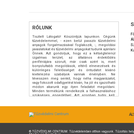
S
RÓLUNK
F
Tisztelt Látogató! Köszöntjük lapunkon. Cégünk
Á
tűzvédelemmel, - ezen belül passzív tűzvédelmi
S
anyagok forgalmazásával foglakozik, -, megoldási
javaslatokat és tűzvédelmi anyagokat tudunk ajánlani
K
Önnek. Azt gondoljuk, hogy ez a kétségtelenül
izgalmas terület, az általános érdeklődés
perifériájára szorult, már csak azért is, mert
bonyolultabb megoldások, eltérő elnevezések és
különleges felelősséget és öntudatot kívánó
kivitelezési szabályok vannak érvényben. Ne
tévesszen meg senkit, hogy néha magyarázatot,
vagy fokozott odafigyelést kíván, ha jól és igazolható
módon akarunk egy ilyen feladatot megoldani.
Minden termékünk rendelkezik a falhasználáshoz
szükséges engedéllyel. Azt azonban tudni kell,
hogy az engedélyek logikája nem követi a
mindennapi logikánkat. Egyszerűen azért, a
különféle anyagok tűzben való viselkedése, annak
megismerése magasabb szintű érdeklődés után
ÁL
lehetséges. Azt azonban kijelenthetjük: CSODÁK
nincsenek. Kérjük, tegyen egy felfedezést a tűzvédő
anyagok érdekes és talán misztikus világban. Hitünk
szerint az alapfokú ismeretektől kezdve az összetett
©
TŰZVÉDELMI CENTRUM
: Tűzvédelemben otthon vagyunk. Tűzoltás he
megoldásokig adunk információt. Ezt elsősorban a