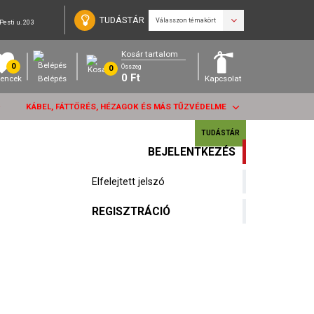
TUDÁSTÁR
Válasszon témakört
Pesti u. 203
Kosár tartalom
0
Összeg
0
0
Ft
encek
Belépés
Kapcsolat
KÁBEL, FÁTTÖRÉS, HÉZAGOK ÉS MÁS TŰZVÉDELME
TUDÁSTÁR
BEJELENTKEZÉS
Elfelejtett jelszó
REGISZTRÁCIÓ