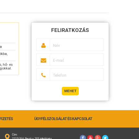
FELIRATKOZÁS
sa
ókba,
, hő- es
gokkal.
MEHET
FIZETÉS
ÜGYFÉLSZOLGÁLAT ÉS KAPCSOLAT
Cím:
2225 Üllő, Pesti u. 203 átkölözés