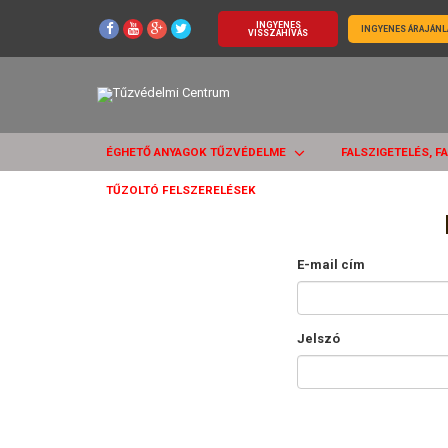
INGYENES
INGYENES ÁRAJÁNL
VISSZAHÍVÁS
ÉGHETŐ ANYAGOK TŰZVÉDELME
FALSZIGETELÉS, F
TŰZOLTÓ FELSZERELÉSEK
E-mail cím
Jelszó