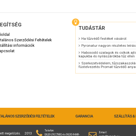
EGÍTSÉG
TUDÁSTÁR
őoldal
Ha tűzvédő festéket vásárol:
ltalános Szerződési Feltételek
zállítási információk
Pyronatur nagyon részletes leírá
apcsolat
Habosodó szalagok és csíkok ajt
kapukba és nyilászárókba tűz ellen
Szerkezetvédelem, tűzszakaszolás
füstelvezetés Promat tűzvédő anya
TALÁNOS SZERZŐDÉSI FELTÉTELEK
GARANCIA
SZÁLLÍTÁS & 
Telefon:
E-mail:
lyett megelőzés. 2013
0630-2927980 és 0630-9448-