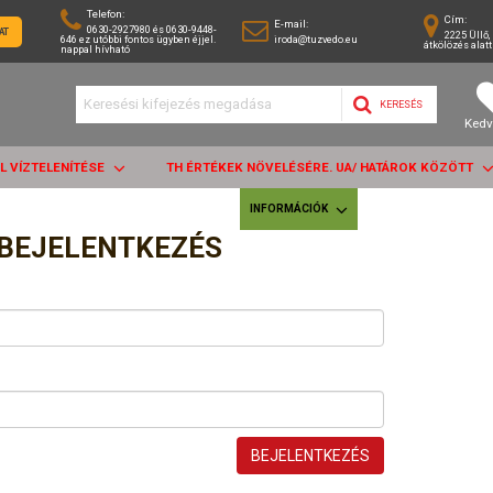
Telefon:
Cím:
E-mail:
0630-2927980 és 0630-9448-
AT
2225 Üllő, 
646 ez utóbbi fontos ügyben éjjel.
iroda@tuzvedo.eu
átkölözés alatt
nappal hívható
KERESÉS
Kedv
AL VÍZTELENÍTÉSE
TH ÉRTÉKEK NÖVELÉSÉRE. UA/ HATÁROK KÖZÖTT
INFORMÁCIÓK
BEJELENTKEZÉS
BEJELENTKEZÉS