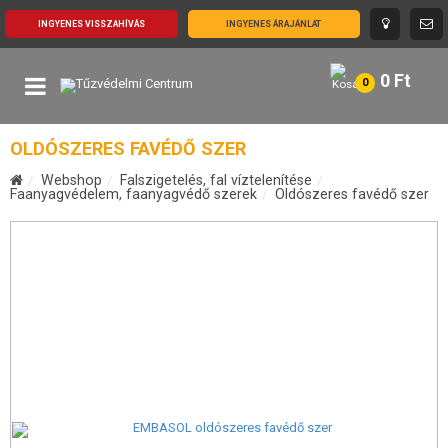
INGYENES VISSZAHÍVÁS
INGYENES ÁRAJÁNLAT
0
Ft
0
OLDÓSZERES FAVÉDŐ SZER
Webshop
Falszigetelés, fal víztelenítése
Faanyagvédelem, faanyagvédő szerek
Oldószeres favédő szer