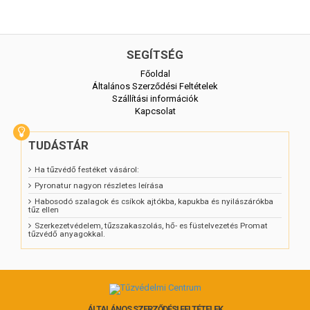
SEGÍTSÉG
Főoldal
Általános Szerződési Feltételek
Szállítási információk
Kapcsolat
TUDÁSTÁR
Ha tűzvédő festéket vásárol:
Pyronatur nagyon részletes leírása
Habosodó szalagok és csíkok ajtókba, kapukba és nyilászárókba
tűz ellen
Szerkezetvédelem, tűzszakaszolás, hő- es füstelvezetés Promat
tűzvédő anyagokkal.
ÁLTALÁNOS SZERZŐDÉSI FELTÉTELEK