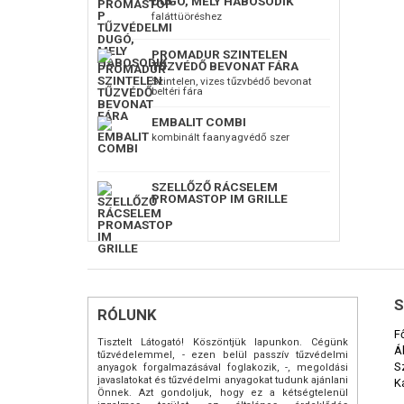
DUGÓ, MELY HABOSODIK
faláttüöréshez
PROMADUR SZINTELEN
TŰZVÉDŐ BEVONAT FÁRA
Szintelen, vizes tűzvbédő bevonat
beltéri fára
EMBALIT COMBI
kombinált faanyagvédő szer
SZELLŐZŐ RÁCSELEM
PROMASTOP IM GRILLE
S
RÓLUNK
F
Tisztelt Látogató! Köszöntjük lapunkon. Cégünk
Á
tűzvédelemmel, - ezen belül passzív tűzvédelmi
S
anyagok forgalmazásával foglakozik, -, megoldási
javaslatokat és tűzvédelmi anyagokat tudunk ajánlani
K
Önnek. Azt gondoljuk, hogy ez a kétségtelenül