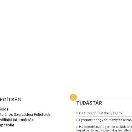
EGÍTSÉG
TUDÁSTÁR
őoldal
Ha tűzvédő festéket vásárol:
ltalános Szerződési Feltételek
zállítási információk
Pyronatur nagyon részletes leírá
apcsolat
Habosodó szalagok és csíkok ajt
kapukba és nyilászárókba tűz ellen