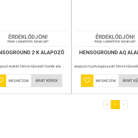
ÉRDEKLŐDJÖN!
ÉRDEKLŐDJÖN!
Kérje szakértőnk tanácsát!
Kérje szakértőnk tanácsát!
NSOGROUND 2 K ALAPOZÓ
HENSOGROUND AQ AL
apozó kültéri fémre tűzvédő festék alá
alapozó tüzihorganyzott fémre tűzvédő
acélszerkezetek tűzvédelme esetén speciális
acélfelületek tűzvédelmére, 
Tüzihorganyzott
 a tűzvédő festék tapadása érdekében
festék jobb tapadása érdekében
ÁRAT KÉREK
ÁRAT K
MEGNÉZEM
MEGNÉZEM
1