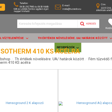
Telefon:
Cím:
E-mail:
0630-2927980 és 0630-9448-
AT
2225 Üllő, 
646 ez utóbbi fontos ügyben éjjel.
iroda@tuzvedo.eu
átkölözés alatt
nappal hívható
KERESÉS
Kedv
AL VÍZTELENÍTÉSE
TH ÉRTÉKEK NÖVELÉSÉRE. UA/ HATÁROK KÖZÖTT
INFORMÁCIÓK
SOTHERM 410 KS ACÉLRA
bshop
Th értékek növelésére. UA/ határok között
Fém tűzvédő f
erm 410 KS acélra