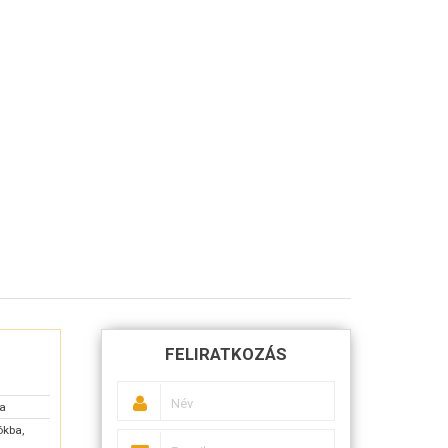
FELIRATKOZÁS
sa
ókba,