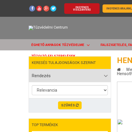
INGYENES
INGYENES ÁRAJÁNL
VISSZAHÍVÁS
ÉGHETŐ ANYAGOK TŰZVÉDELME
FALSZIGETELÉS, F
TŰZOLTÓ FELSZERELÉSEK
HEN
KERESÉS TULAJDONSÁGOK SZERINT
We
Hensoth
Rendezés
SZŰRÉS
TOP TERMÉKEK