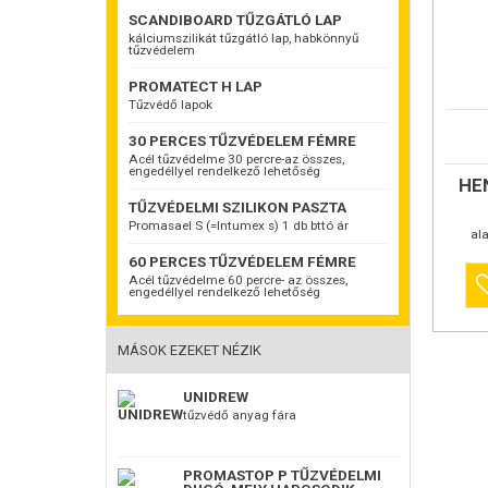
SCANDIBOARD TŰZGÁTLÓ LAP
kálciumszilikát tűzgátló lap, habkönnyű
tűzvédelem
PROMATECT H LAP
Tűzvédő lapok
30 PERCES TŰZVÉDELEM FÉMRE
Acél tűzvédelme 30 percre-az összes,
engedéllyel rendelkező lehetőség
HE
TŰZVÉDELMI SZILIKON PASZTA
Promasael S (=Intumex s) 1 db bttó ár
al
Kültéri 
60 PERCES TŰZVÉDELEM FÉMRE
alapozó,
Acél tűzvédelme 60 percre- az összes,
engedéllyel rendelkező lehetőség
MÁSOK EZEKET NÉZIK
UNIDREW
tűzvédő anyag fára
PROMASTOP P TŰZVÉDELMI