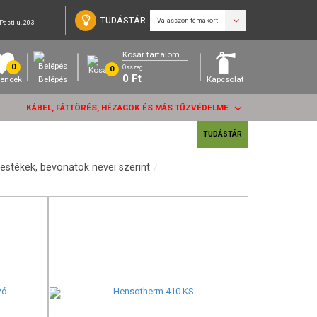
TUDÁSTÁR
Válasszon témakört
Pesti u. 203
Kosár tartalom
0
Összeg
0
0
Ft
encek
Belépés
Kapcsolat
KÁBEL, FÁTTÖRÉS, HÉZAGOK ÉS MÁS TŰZVÉDELME
TUDÁSTÁR
estékek, bevonatok nevei szerint