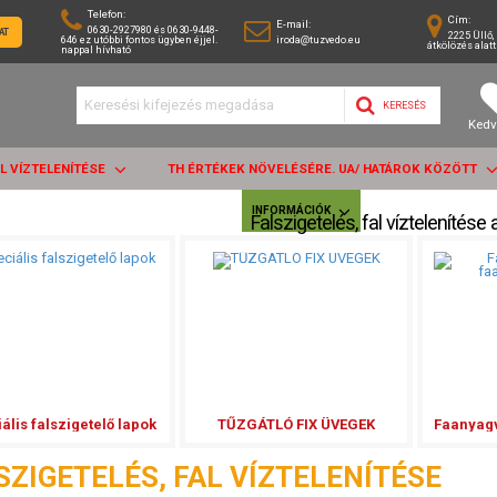
Telefon:
Cím:
E-mail:
0630-2927980 és 0630-9448-
AT
2225 Üllő, 
646 ez utóbbi fontos ügyben éjjel.
iroda@tuzvedo.eu
átkölözés alatt
nappal hívható
KERESÉS
Kedv
AL VÍZTELENÍTÉSE
TH ÉRTÉKEK NÖVELÉSÉRE. UA/ HATÁROK KÖZÖTT
INFORMÁCIÓK
Falszigetelés, fal víztelenítése 
ális falszigetelő lapok
TŰZGÁTLÓ FIX ÜVEGEK
SZIGETELÉS, FAL VÍZTELENÍTÉSE