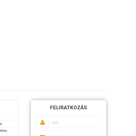
FELIRATKOZÁS
sa
ókba,