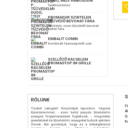
DUGÓ, MELY HABOSODIK
lap. Ne
Emellett 
faláttüöréshez
hanem a 
-
lakottan i
-
gyors el
PROMADUR SZINTELEN
-
TŰZVÉDŐ BEVONAT FÁRA
elmarad
vagy újra
Szintelen, vizes tűzvbédő bevonat
beltéri fára
-más bel
hibaforrá
-és akine
EMBALIT COMBI
kell...
kombinált faanyagvédő szer
Állami la
Jellemző
vastagsá
SZELLŐZŐ RÁCSELEM
Táblamé
PROMASTOP IM GRILLE
A PROMA
oldali h
védelem c
fel. Nem
lemezeke
kell mér
alapfelül
az így el
S
felhelyez
RÓLUNK
Egyenetle
F
esetén pá
Tisztelt Látogató! Köszöntjük lapunkon. Cégünk
vagy cem
Á
tűzvédelemmel, - ezen belül passzív tűzvédelmi
PROMATE
S
anyagok forgalmazásával foglakozik, -, megoldási
lemezek é
javaslatokat és tűzvédelmi anyagokat tudunk ajánlani
K
követelm
Önnek. Azt gondoljuk, hogy ez a kétségtelenül
Felületk