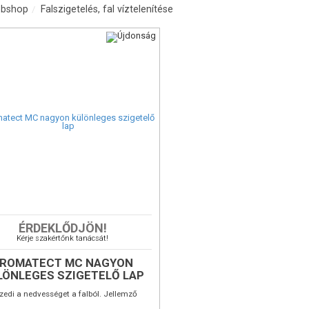
bshop
Falszigetelés, fal víztelenítése
ct MC
ÉRDEKLŐDJÖN!
a fal
szigetelésével
tect-MC
belső oldali
Kérje szakértőnk tanácsát!
és költségtakarékosan tud:
t
-
véglegesen eltávolítani,
megtakarítani,
penészt
ROMATECT MC NAGYON
ségeket a
után hamar
nedvességkiszárítás
LÖNLEGES SZIGETELŐ LAP
i.
álni, -kiegyenlített helyiségklímát kialakítani
álások:
zedi a nedvességet a falból. Jellemző
dali hőszigetelés Penészedés elleni
:500x1000 mm és 20 és 25 mm vastagságú
 Nedvesség elleni védelem