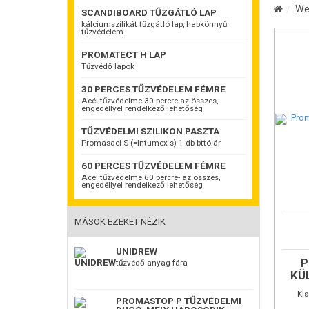
We
SCANDIBOARD TŰZGÁTLÓ LAP
kálciumszilikát tűzgátló lap, habkönnyű
tűzvédelem
PROMATECT H LAP
Tűzvédő lapok
30 PERCES TŰZVÉDELEM FÉMRE
Acél tűzvédelme 30 percre-az összes,
engedéllyel rendelkező lehetőség
TŰZVÉDELMI SZILIKON PASZTA
Promasael S (=Intumex s) 1 db bttó ár
60 PERCES TŰZVÉDELEM FÉMRE
Acél tűzvédelme 60 percre- az összes,
engedéllyel rendelkező lehetőség
MÁSOK EZEKET NÉZIK
Promate
A
Proma
gyorsan 
UNIDREW
-energiá
P
tűzvédő anyag fára
-a helyi
KÜ
újrahaszn
Felhaszn
Kis
Belső ol
PROMASTOP P TŰZVÉDELMI
méretei
védelem