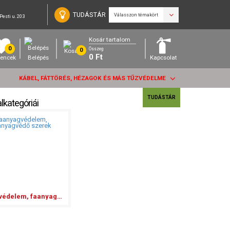
TUDÁSTÁR
Válasszon témakört
Pesti u. 203
Kosár tartalom
0
Összeg
0
0
Ft
encek
Belépés
Kapcsolat
KÁBEL, FÁTTÖRÉS, HÉZAGOK ÉS MÁS TŰZVÉDELME
TUDÁSTÁR
alkategóriái
Faanyagvédelem, faanyagvédő szerek