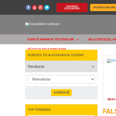
INGYENES
INGYENES ÁRAJÁNL
VISSZAHÍVÁS
ÉGHETŐ ANYAGOK TŰZVÉDELME
FALSZIGETELÉS, F
TŰZOLTÓ FELSZERELÉSEK
KERESÉS TULAJDONSÁGOK SZERINT
Rendezés
SZŰRÉS
Speci
FAL
TOP TERMÉKEK