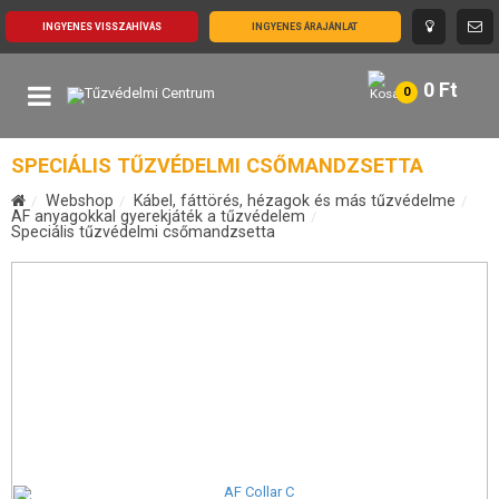
INGYENES VISSZAHÍVÁS
INGYENES ÁRAJÁNLAT
0
Ft
0
SPECIÁLIS TŰZVÉDELMI CSŐMANDZSETTA
Webshop
Kábel, fáttörés, hézagok és más tűzvédelme
AF anyagokkal gyerekjáték a tűzvédelem
Speciális tűzvédelmi csőmandzsetta